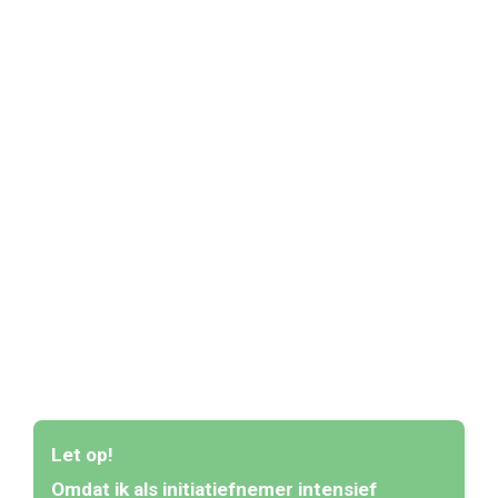
en een evenwicht te vinden tussen hun innerlijke
intensiteit en de buitenwereld. Bij BreinSafari krijgen
ze de ruimte om zichzelf beter te leren kennen en
met zelfvertrouwen hun eigen pad te volgen, zodat
ze in hun volle kracht staan. BreinSafari biedt:
Coaching op maat
voor hoogbegaafde kinderen
Ouderbegeleiding
om samen het
ontwikkelproces te ondersteunen
Workshops
en
peermomenten
om te verbinden
en ondersteunen
Let op!
Omdat ik als initiatiefnemer intensief