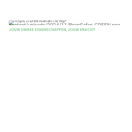
JOUW UNIEKE EIGENSCHAPPEN, JOUW KRACHT
Inzicht in jouw talent
Elk kind verdient het om gezien en gehoord te
worden voor wie het werkelijk is. (Creatief)
hoogbegaafde kinderen beleven de wereld vaak
intens. Zowel emotioneel als cognitief. Dit kan tot
uitdagingen leiden in een omgeving die niet altijd
begrijpt hoe ze de wereld ervaren. Bij BreinSafari help
ik kinderen hun unieke eigenschappen te omarmen