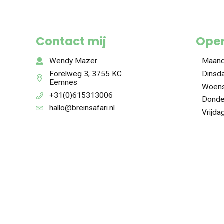
0
Contact mij
Open
Wendy Mazer
Maand
Forelweg 3, 3755 KC
Dinsda
Eemnes
Woens
+31(0)615313006
Donde
hallo@breinsafari.nl
Vrijda