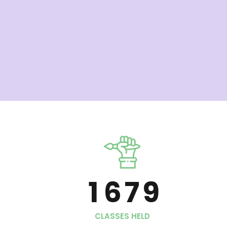
4
2
1
5
3
2
6
4
3
7
5
4
8
6
5
0
9
7
6
1
0
8
7
2
CLASSES HELD