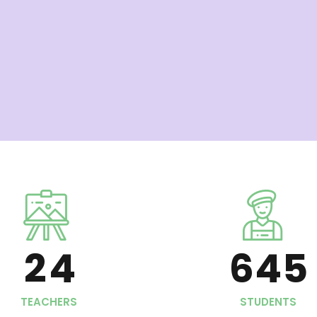
1
0
0
2
0
1
1
3
1
2
2
4
2
3
0
3
5
3
4
1
4
6
4
5
2
5
7
5
6
3
TEACHERS
STUDENTS