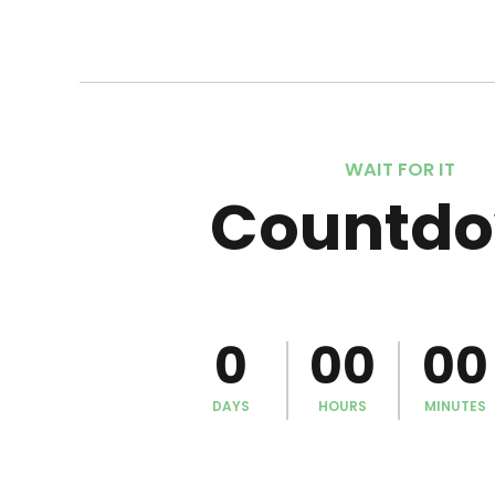
4
5
5
6
WAIT FOR IT
7
6
Countd
7
8
0
0
0
0
8
9
0
0
0
0
0
9
0
DAYS
HOURS
MINUTES