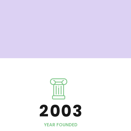
5
5
6
6
7
7
0
8
8
0
1
9
9
1
2
0
0
2
3
3
4
YEAR FOUNDED