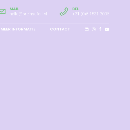
MAIL
BEL
hallo@breinsafari.nl
+31 (0)6 1531 3006
MEER INFORMATIE
CONTACT
0
1
2
0
3
1
0